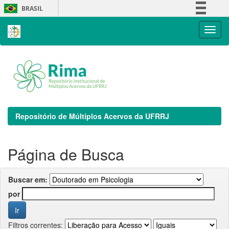
Skip
BRASIL
navigation
Simplifique!
Comunica BR
Participe
Acesso à informação
Legislação
Canais
Repositório de Múltiplos Acervos da UFRRJ
Página de Busca
Buscar em:
por
Filtros correntes: