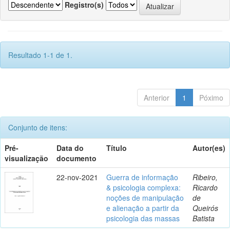
Registro(s)
Resultado 1-1 de 1.
Anterior
1
Póximo
Conjunto de itens:
Pré-
Data do
Título
Autor(es)
visualização
documento
22-nov-2021
Guerra de informação
Ribeiro,
& psicologia complexa:
Ricardo
noções de manipulação
de
e alienação a partir da
Queirós
psicologia das massas
Batista