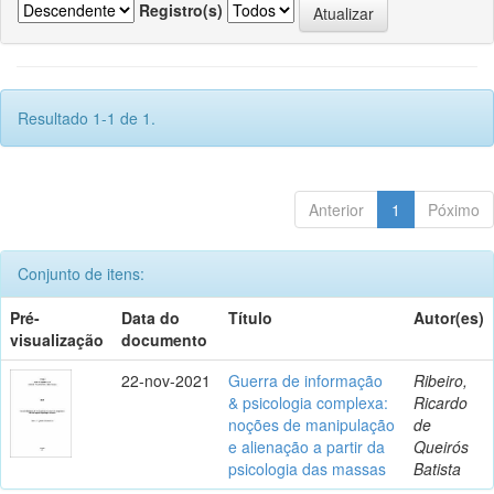
Registro(s)
Resultado 1-1 de 1.
Anterior
1
Póximo
Conjunto de itens:
Pré-
Data do
Título
Autor(es)
visualização
documento
22-nov-2021
Guerra de informação
Ribeiro,
& psicologia complexa:
Ricardo
noções de manipulação
de
e alienação a partir da
Queirós
psicologia das massas
Batista