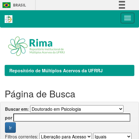
Skip
BRASIL
navigation
Simplifique!
Comunica BR
Participe
Acesso à informação
Legislação
Canais
Repositório de Múltiplos Acervos da UFRRJ
Página de Busca
Buscar em:
por
Filtros correntes: