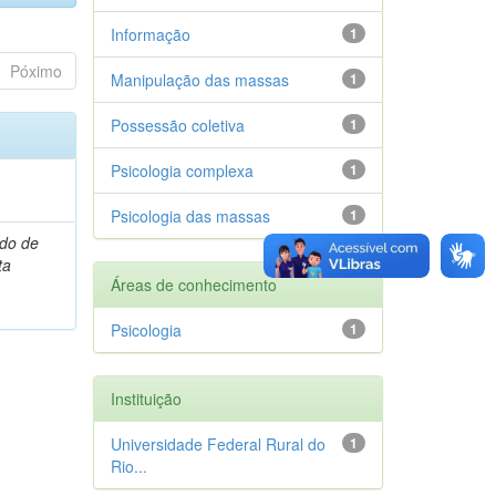
Informação
1
Póximo
Manipulação das massas
1
Possessão coletiva
1
Psicologia complexa
1
Psicologia das massas
1
rdo de
ta
Áreas de conhecimento
Psicologia
1
Instituição
Universidade Federal Rural do
1
Rio...