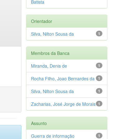
Batista
Orientador
Silva, Nilton Sousa da
1
Membros da Banca
Miranda, Denis de
1
Rocha Filho, Joao Bernardes da
1
Silva, Nilton Sousa da
1
Zacharias, José Jorge de Morais
1
Assunto
Guerra de informação
1