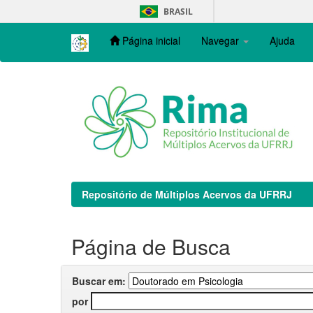
Skip
BRASIL
navigation
Página inicial
Navegar
Ajuda
Repositório de Múltiplos Acervos da UFRRJ
Página de Busca
Buscar em:
por