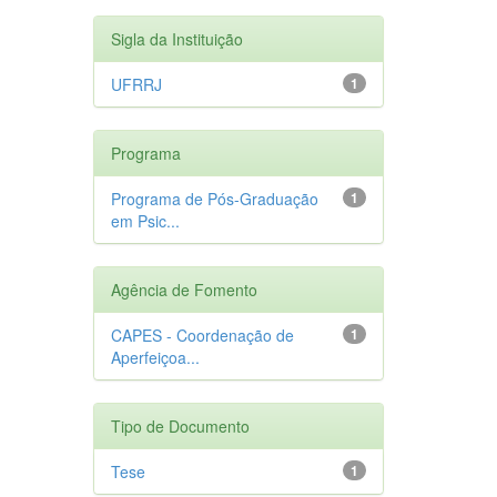
Sigla da Instituição
UFRRJ
1
Programa
Programa de Pós-Graduação
1
em Psic...
Agência de Fomento
CAPES - Coordenação de
1
Aperfeiçoa...
Tipo de Documento
Tese
1