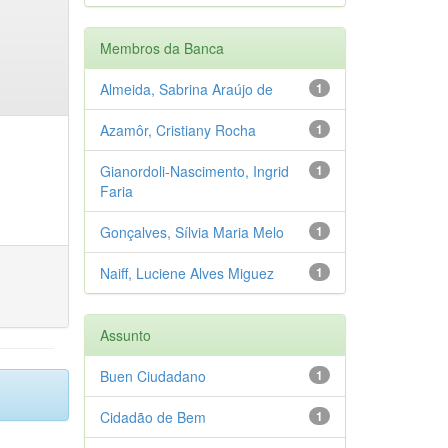
Membros da Banca
Almeida, Sabrina Araújo de
1
Azamôr, Cristiany Rocha
1
Gianordoli-Nascimento, Ingrid
1
Faria
Gonçalves, Sílvia Maria Melo
1
Naiff, Luciene Alves Miguez
1
Assunto
Buen Ciudadano
1
Cidadão de Bem
1