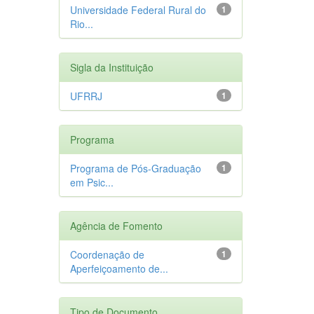
Universidade Federal Rural do
1
Rio...
Sigla da Instituição
UFRRJ
1
Programa
Programa de Pós-Graduação
1
em Psic...
Agência de Fomento
Coordenação de
1
Aperfeiçoamento de...
Tipo de Documento