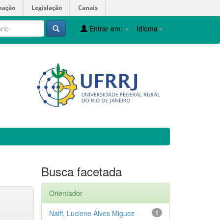
mação
Legislação
Canais
Entrar em:
Idioma
Busca facetada
Orientador
Naiff, Luciene Alves Miguez
1