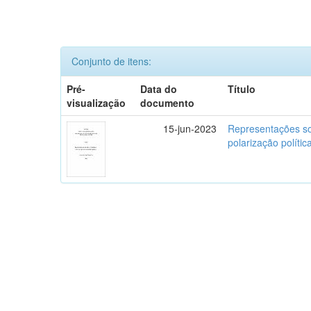
Conjunto de itens:
Pré-
Data do
Título
visualização
documento
15-jun-2023
Representações so
polarização polític