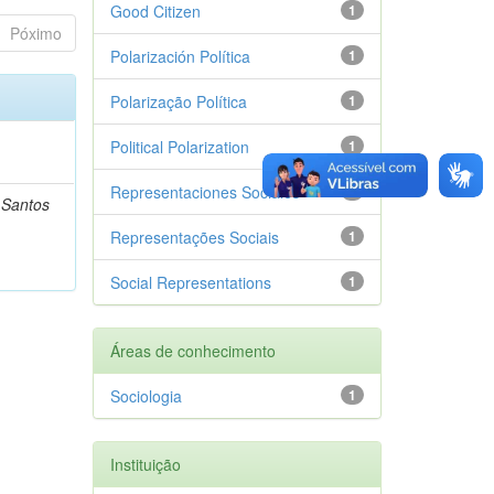
Good Citizen
1
Póximo
Polarización Política
1
Polarização Política
1
Political Polarization
1
Representaciones Sociales
1
s Santos
Representações Sociais
1
Social Representations
1
Áreas de conhecimento
Sociologia
1
Instituição