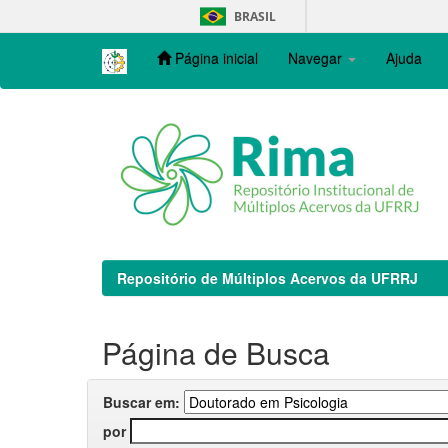
Skip
BRASIL
navigation
Página inicial
Navegar
Ajuda
Repositório de Múltiplos Acervos da UFRRJ
Página de Busca
Buscar em:
por