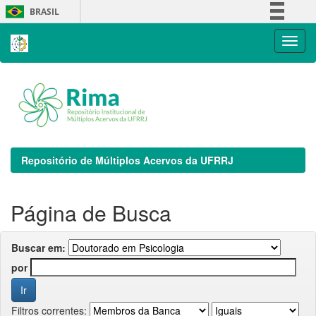
Skip
BRASIL
navigation
Simplifique!
Comunica BR
Participe
Acesso à informação
Legislação
Canais
Repositório de Múltiplos Acervos da UFRRJ
Página de Busca
Buscar em:
por
Filtros correntes: