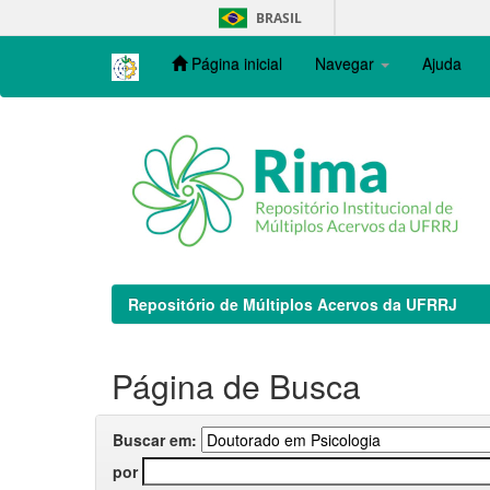
Skip
BRASIL
navigation
Página inicial
Navegar
Ajuda
Repositório de Múltiplos Acervos da UFRRJ
Página de Busca
Buscar em:
por