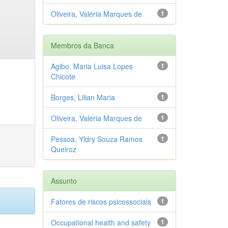
Oliveira, Valéria Marques de
1
Membros da Banca
Agibo, Maria Luisa Lopes
1
Chicote
Borges, Lilian Maria
1
Oliveira, Valéria Marques de
1
Pessoa, Yldry Souza Ramos
1
Queiroz
Assunto
Fatores de riscos psicossociais
1
Occupational health and safety
1