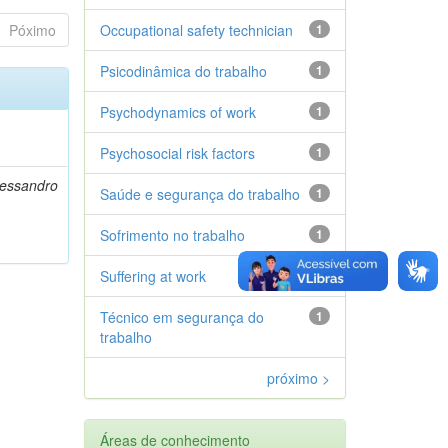
Póximo
Occupational safety technician
1
Psicodinâmica do trabalho
1
Psychodynamics of work
1
Psychosocial risk factors
1
lessandro
Saúde e segurança do trabalho
1
Sofrimento no trabalho
1
Suffering at work
1
Técnico em segurança do
1
trabalho
próximo >
Áreas de conhecimento