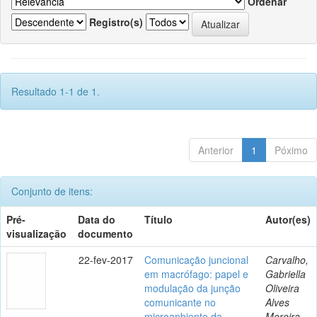
Ordenar
Registro(s)
Resultado 1-1 de 1.
Anterior
1
Póximo
Conjunto de itens:
Pré-
Data do
Título
Autor(es)
visualização
documento
22-fev-2017
Comunicação juncional
Carvalho,
em macrófago: papel e
Gabriella
modulação da junção
Oliveira
comunicante no
Alves
microanbiente da
Moreira