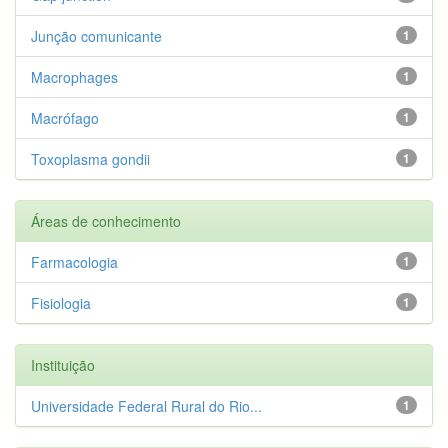
Junção comunicante
1
Macrophages
1
Macrófago
1
Toxoplasma gondii
1
Áreas de conhecimento
Farmacologia
1
Fisiologia
1
Instituição
Universidade Federal Rural do Rio...
1