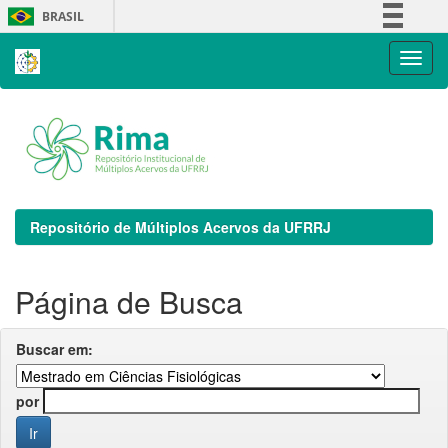
Skip
BRASIL
navigation
Simplifique!
Comunica BR
Participe
Acesso à informação
Legislação
Canais
Repositório de Múltiplos Acervos da UFRRJ
Página de Busca
Buscar em:
por