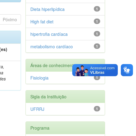
Dieta hiperlipídica
1
Póximo
High fat diet
1
hipertrofia cardíaca
1
metabolismo cardíaco
1
(es)
Áreas de conhecimento
ra,
na
Fisiologia
1
des
Sigla da Instituição
UFRRJ
1
Programa