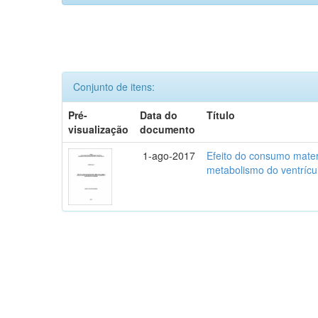
Conjunto de itens:
Pré-
Data do
Título
visualização
documento
1-ago-2017
Efeito do consumo mater
metabolismo do ventríc