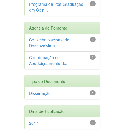
Programa de Pós-Graduação
1
em Ciên...
Agência de Fomento
Conselho Nacional de
1
Desenvolvime...
Coordenação de
1
Aperfeiçoamento de...
Tipo de Documento
Dissertação
1
Data de Publicação
2017
1