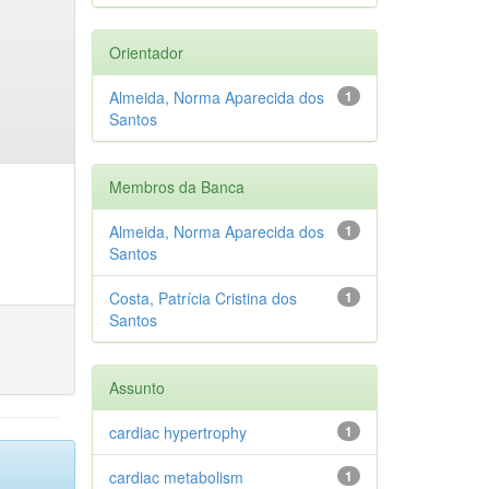
Orientador
Almeida, Norma Aparecida dos
1
Santos
Membros da Banca
Almeida, Norma Aparecida dos
1
Santos
Costa, Patrícia Cristina dos
1
Santos
Assunto
cardiac hypertrophy
1
cardiac metabolism
1