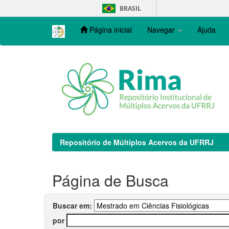
Skip
BRASIL
navigation
Página inicial
Navegar
Ajuda
Repositório de Múltiplos Acervos da UFRRJ
Página de Busca
Buscar em:
por