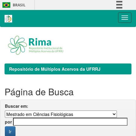
Skip
BRASIL
navigation
Simplifique!
Comunica BR
Participe
Acesso à informação
Legislação
Canais
Repositório de Múltiplos Acervos da UFRRJ
Página de Busca
Buscar em:
por