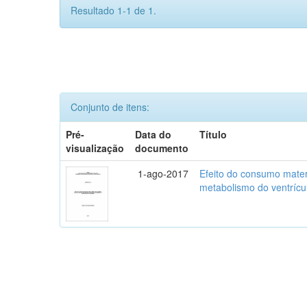
Resultado 1-1 de 1.
Conjunto de itens:
Pré-
Data do
Título
visualização
documento
1-ago-2017
Efeito do consumo mater
metabolismo do ventríc