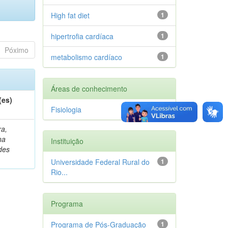
High fat diet
1
hipertrofia cardíaca
1
Póximo
metabolismo cardíaco
1
Áreas de conhecimento
(es)
Fisiologia
1
ra,
na
Instituição
des
Universidade Federal Rural do
1
Rio...
Programa
Programa de Pós-Graduação
1