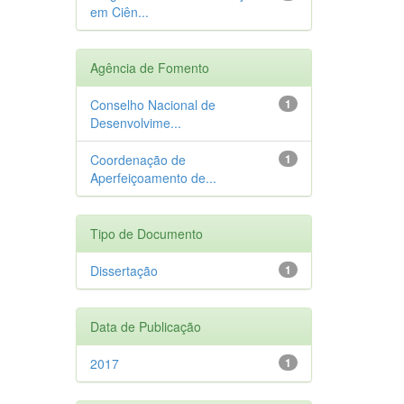
em Ciên...
Agência de Fomento
Conselho Nacional de
1
Desenvolvime...
Coordenação de
1
Aperfeiçoamento de...
Tipo de Documento
Dissertação
1
Data de Publicação
2017
1