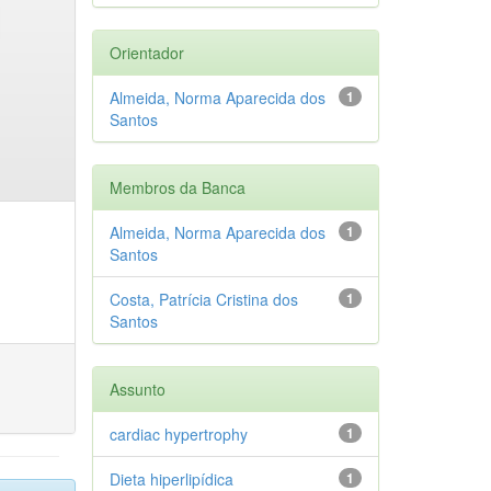
Orientador
Almeida, Norma Aparecida dos
1
Santos
Membros da Banca
Almeida, Norma Aparecida dos
1
Santos
Costa, Patrícia Cristina dos
1
Santos
Assunto
cardiac hypertrophy
1
Dieta hiperlipídica
1