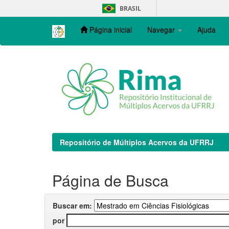
Skip
BRASIL
navigation
Página inicial
Navegar
Ajuda
Repositório de Múltiplos Acervos da UFRRJ
Página de Busca
Buscar em:
por