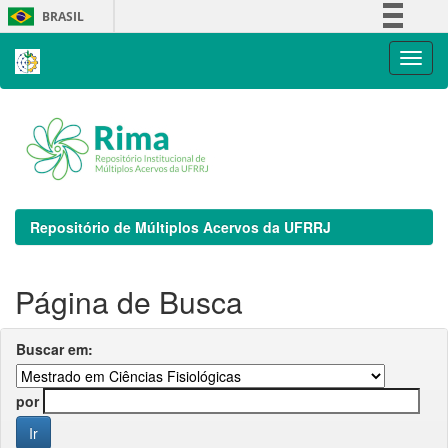
Skip
BRASIL
navigation
Simplifique!
Comunica BR
Participe
Acesso à informação
Legislação
Canais
Repositório de Múltiplos Acervos da UFRRJ
Página de Busca
Buscar em:
por