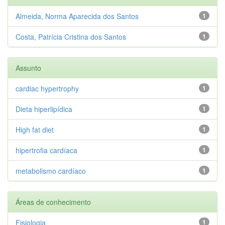
Almeida, Norma Aparecida dos Santos
1
Costa, Patrícia Cristina dos Santos
1
Assunto
cardiac hypertrophy
1
Dieta hiperlipídica
1
High fat diet
1
hipertrofia cardíaca
1
metabolismo cardíaco
1
Áreas de conhecimento
Fisiologia
1