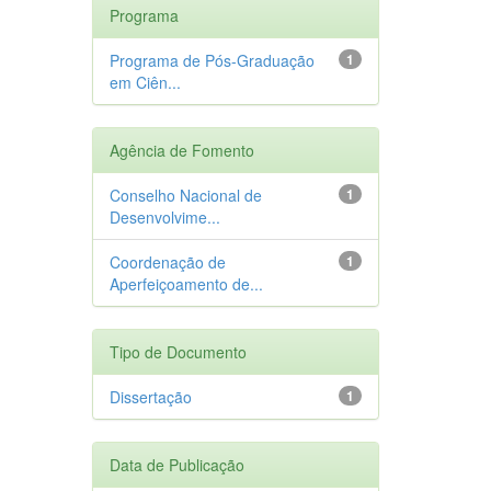
Programa
Programa de Pós-Graduação
1
em Ciên...
Agência de Fomento
Conselho Nacional de
1
Desenvolvime...
Coordenação de
1
Aperfeiçoamento de...
Tipo de Documento
Dissertação
1
Data de Publicação