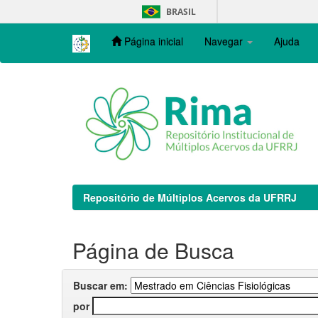
Skip
BRASIL
navigation
Página inicial
Navegar
Ajuda
Repositório de Múltiplos Acervos da UFRRJ
Página de Busca
Buscar em:
por