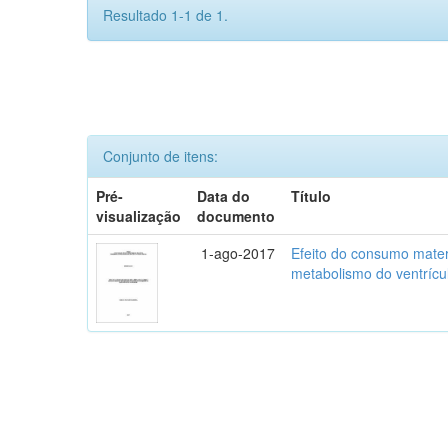
Resultado 1-1 de 1.
Conjunto de itens:
Pré-
Data do
Título
visualização
documento
1-ago-2017
Efeito do consumo mater
metabolismo do ventríc