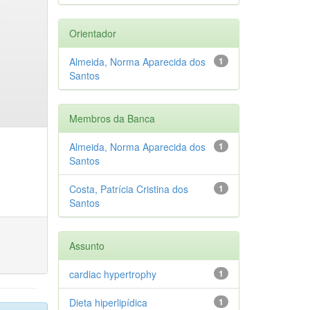
Orientador
Almeida, Norma Aparecida dos
1
Santos
Membros da Banca
Almeida, Norma Aparecida dos
1
Santos
Costa, Patrícia Cristina dos
1
Santos
Assunto
cardiac hypertrophy
1
Dieta hiperlipídica
1