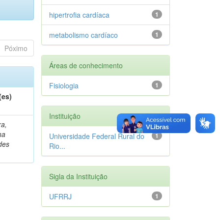
hipertrofia cardíaca
1
metabolismo cardíaco
1
Póximo
Áreas de conhecimento
Fisiologia
1
(es)
Instituição
ra,
na
Universidade Federal Rural do
1
des
Rio...
Sigla da Instituição
UFRRJ
1