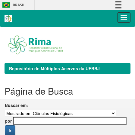
Skip
BRASIL
navigation
Simplifique!
Comunica BR
Participe
Acesso à informação
Legislação
Canais
Repositório de Múltiplos Acervos da UFRRJ
Página de Busca
Buscar em:
por