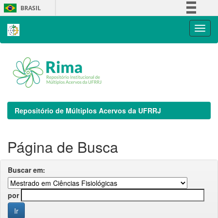
Skip
BRASIL
navigation
Simplifique!
Comunica BR
Participe
Acesso à informação
Legislação
Canais
Repositório de Múltiplos Acervos da UFRRJ
Página de Busca
Buscar em:
por