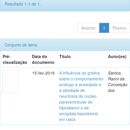
Resultado 1-1 de 1.
Anterior
1
Póximo
Conjunto de itens:
Pré-
Data do
Título
Autor(es)
visualização
documento
15-fev-2019
A influência da grelina
Santos,
sobre o comportamento
Raoni da
análogo à ansiedade e
Conceição
a atividade de
dos
neurônios do núcleo
paraventricular do
hipotálamo e da
amígdala basolateral
em ratos