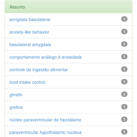
Assunto
amígdala basolateral
1
anxiety-like behavior
1
basolateral amygdala
1
comportamento análogo à ansiedade
1
controle da ingestão alimentar
1
food intake control
1
ghrelin
1
grelina
1
núcleo paraventricular do hipotálamo
1
paraventricular hypothalamic nucleus
1