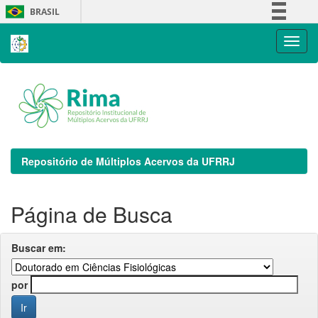
Skip
BRASIL
navigation
Simplifique!
Comunica BR
Participe
Acesso à informação
Legislação
Canais
Repositório de Múltiplos Acervos da UFRRJ
Página de Busca
Buscar em:
por