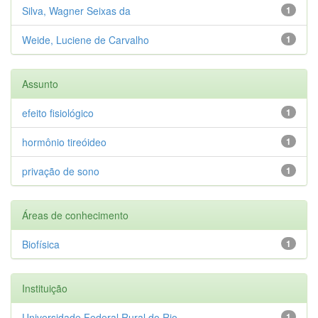
Silva, Wagner Seixas da
1
Weide, Luciene de Carvalho
1
Assunto
efeito fisiológico
1
hormônio tireóideo
1
privação de sono
1
Áreas de conhecimento
Biofísica
1
Instituição
Universidade Federal Rural do Rio...
1