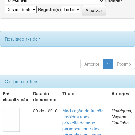
Ordenar
Registro(s)
Resultado 1-1 de 1.
Anterior
1
Póximo
Conjunto de itens:
Pré-
Data do
Título
Autor(es)
visualização
documento
20-dez-2016
Modulação da função
Rodrigues,
tireóidea após
Nayana
privação de sono
Coutinho
paradoxal em ratos
adrenalectomizados