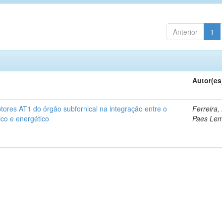
Anterior
1
Autor(es
tores AT1 do órgão subfornical na integração entre o
Ferreira,
tico e energético
Paes Le