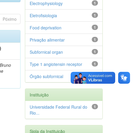
Electrophysiology
1
Eletrofisiologia
1
Póximo
Food deprivation
1
Privação alimentar
1
)
Subfornical organ
1
Type 1 angiotensin receptor
1
 Bruno
me
Órgão subfornical
1
Instituição
Universidade Federal Rural do
1
Rio...
Sigla da Instituição