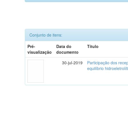
Conjunto de itens:
Pré-
Data do
Título
visualização
documento
30-jul-2019
Participação dos recep
equilíbrio hidroeletrolí