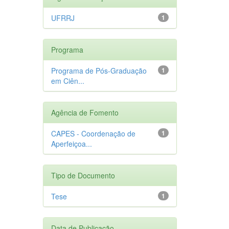
UFRRJ
1
Programa
Programa de Pós-Graduação
1
em Ciên...
Agência de Fomento
CAPES - Coordenação de
1
Aperfeiçoa...
Tipo de Documento
Tese
1
Data de Publicação