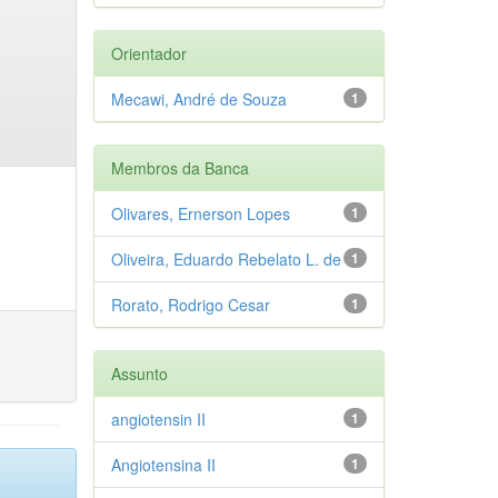
Orientador
Mecawi, André de Souza
1
Membros da Banca
Olivares, Ernerson Lopes
1
Oliveira, Eduardo Rebelato L. de
1
Rorato, Rodrigo Cesar
1
Assunto
angiotensin II
1
Angiotensina II
1