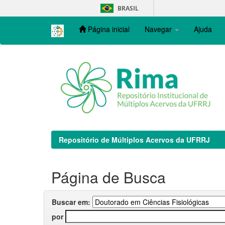
Skip
BRASIL
navigation
Página inicial
Navegar
Ajuda
Repositório de Múltiplos Acervos da UFRRJ
Página de Busca
Buscar em:
por