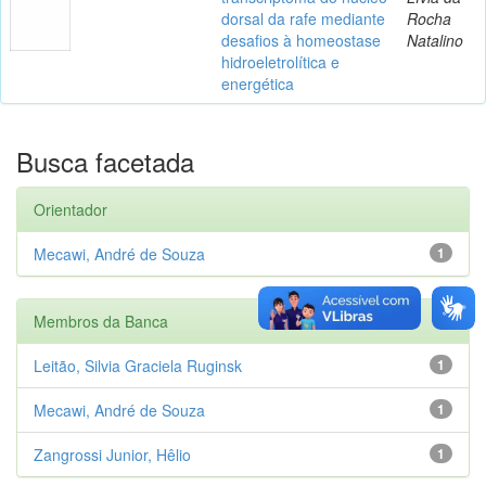
dorsal da rafe mediante
Rocha
desafios à homeostase
Natalino
hidroeletrolítica e
energética
Busca facetada
Orientador
Mecawi, André de Souza
1
Membros da Banca
Leitão, Silvia Graciela Ruginsk
1
Mecawi, André de Souza
1
Zangrossi Junior, Hêlio
1