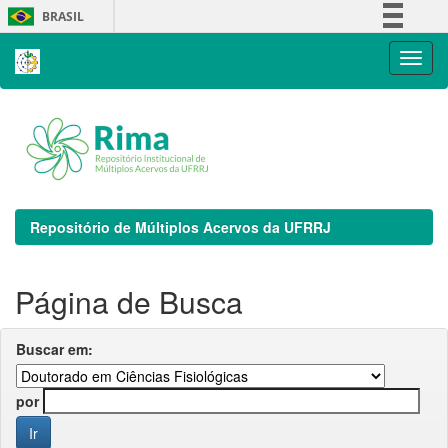
Skip
BRASIL
navigation
Simplifique!
Comunica BR
Participe
Acesso à informação
Legislação
Canais
Repositório de Múltiplos Acervos da UFRRJ
Página de Busca
Buscar em:
por