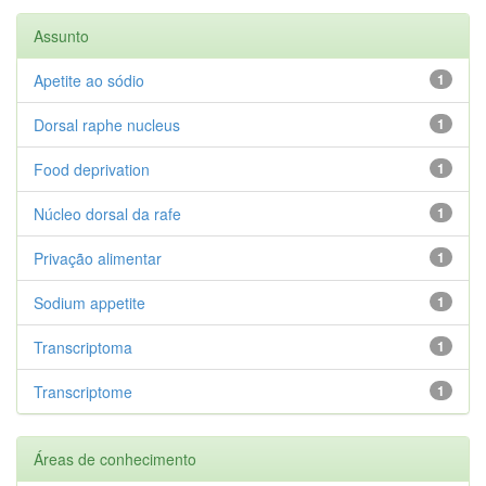
Assunto
Apetite ao sódio
1
Dorsal raphe nucleus
1
Food deprivation
1
Núcleo dorsal da rafe
1
Privação alimentar
1
Sodium appetite
1
Transcriptoma
1
Transcriptome
1
Áreas de conhecimento