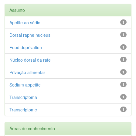
Assunto
Apetite ao sódio
1
Dorsal raphe nucleus
1
Food deprivation
1
Núcleo dorsal da rafe
1
Privação alimentar
1
Sodium appetite
1
Transcriptoma
1
Transcriptome
1
Áreas de conhecimento