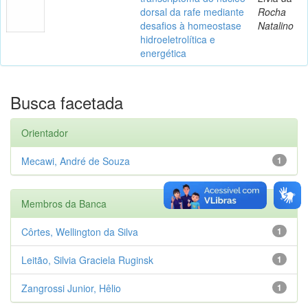
dorsal da rafe mediante
Rocha
desafios à homeostase
Natalino
hidroeletrolítica e
energética
Busca facetada
Orientador
Mecawi, André de Souza
1
Membros da Banca
Côrtes, Wellington da Silva
1
Leitão, Silvia Graciela Ruginsk
1
Zangrossi Junior, Hêlio
1