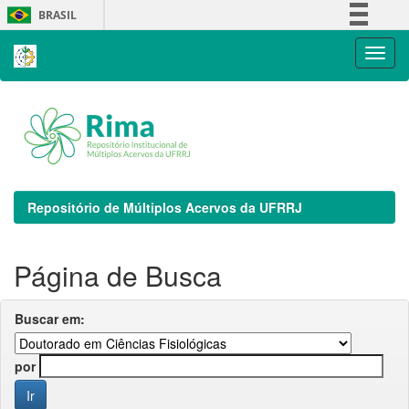
Skip
BRASIL
navigation
Simplifique!
Comunica BR
Participe
Acesso à informação
Legislação
Canais
Repositório de Múltiplos Acervos da UFRRJ
Página de Busca
Buscar em:
por