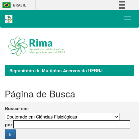
Skip
BRASIL
navigation
Simplifique!
Comunica BR
Participe
Acesso à informação
Legislação
Canais
Repositório de Múltiplos Acervos da UFRRJ
Página de Busca
Buscar em:
por