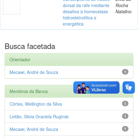
dorsal da rafe mediante
Rocha
desafios à homeostase
Natalino
hidroeletrolítica e
energética
Busca facetada
Orientador
Mecawi, André de Souza
1
Membros da Banca
Côrtes, Wellington da Silva
1
Leitão, Silvia Graciela Ruginsk
1
Mecawi, André de Souza
1