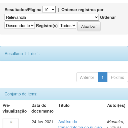
Resultados/Página
|
Ordenar registros por
Ordenar
Registro(s)
Resultado 1-1 de 1.
Anterior
1
Póximo
Conjunto de itens:
Pré-
Data do
Título
Autor(es)
visualização
documento
24-fev-2021
Análise do
Monteiro,
transcriptoma do núcleo
Lívia da