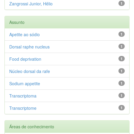
Zangrossi Junior, Hêlio
1
Assunto
Apetite ao sódio
1
Dorsal raphe nucleus
1
Food deprivation
1
Núcleo dorsal da rafe
1
Sodium appetite
1
Transcriptoma
1
Transcriptome
1
Áreas de conhecimento