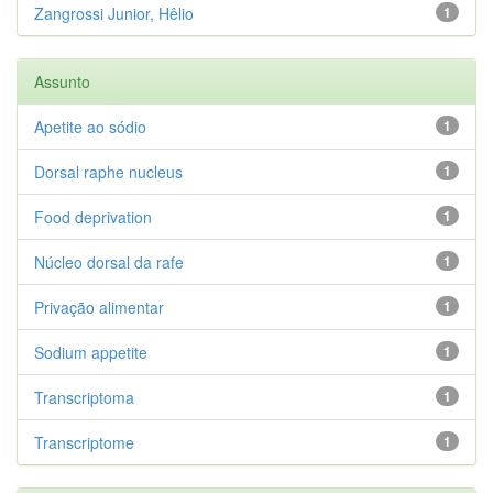
Zangrossi Junior, Hêlio
1
Assunto
Apetite ao sódio
1
Dorsal raphe nucleus
1
Food deprivation
1
Núcleo dorsal da rafe
1
Privação alimentar
1
Sodium appetite
1
Transcriptoma
1
Transcriptome
1