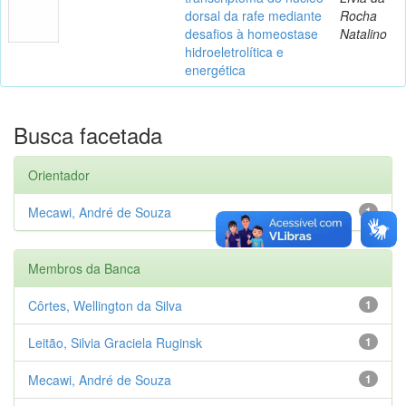
dorsal da rafe mediante
Rocha
desafios à homeostase
Natalino
hidroeletrolítica e
energética
Busca facetada
Orientador
Mecawi, André de Souza
1
Membros da Banca
Côrtes, Wellington da Silva
1
Leitão, Silvia Graciela Ruginsk
1
Mecawi, André de Souza
1