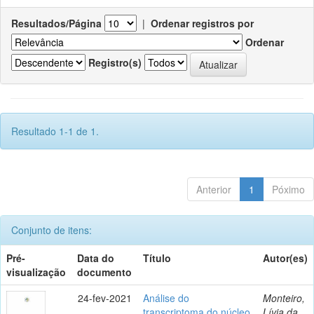
Resultados/Página
|
Ordenar registros por
Ordenar
Registro(s)
Resultado 1-1 de 1.
Anterior
1
Póximo
Conjunto de itens:
Pré-
Data do
Título
Autor(es)
visualização
documento
24-fev-2021
Análise do
Monteiro,
transcriptoma do núcleo
Lívia da