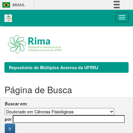
Skip
BRASIL
navigation
Simplifique!
Comunica BR
Participe
Acesso à informação
Legislação
Canais
Repositório de Múltiplos Acervos da UFRRJ
Página de Busca
Buscar em:
por