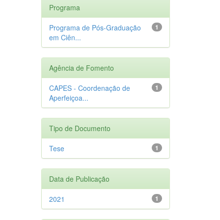
Programa
Programa de Pós-Graduação
1
em Ciên...
Agência de Fomento
CAPES - Coordenação de
1
Aperfeiçoa...
Tipo de Documento
Tese
1
Data de Publicação
2021
1