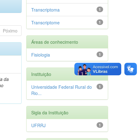
Transcriptoma
1
Transcriptome
1
Póximo
Áreas de conhecimento
Fisiologia
1
Instituição
ia da
no
Universidade Federal Rural do
1
Rio...
Sigla da Instituição
UFRRJ
1