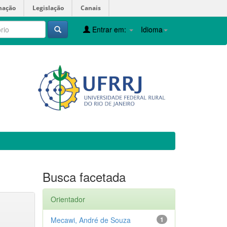
mação
Legislação
Canais
Entrar em:
Idioma
Busca facetada
Orientador
Mecawi, André de Souza
1