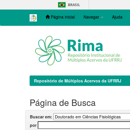
Skip
BRASIL
navigation
Página inicial
Navegar
Ajuda
Repositório de Múltiplos Acervos da UFRRJ
Página de Busca
Buscar em:
por