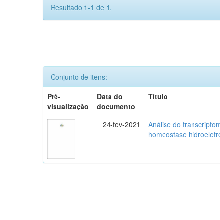
Resultado 1-1 de 1.
Conjunto de itens:
Pré-
Data do
Título
visualização
documento
24-fev-2021
Análise do transcripto
homeostase hidroeletro