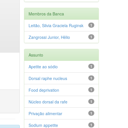
Membros da Banca
Leitão, Silvia Graciela Ruginsk
1
Zangrossi Junior, Hêlio
1
Assunto
Apetite ao sódio
1
Dorsal raphe nucleus
1
Food deprivation
1
Núcleo dorsal da rafe
1
Privação alimentar
1
Sodium appetite
1