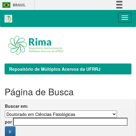
Skip
BRASIL
navigation
Simplifique!
Comunica BR
Participe
Acesso à informação
Legislação
Canais
Repositório de Múltiplos Acervos da UFRRJ
Página de Busca
Buscar em:
por