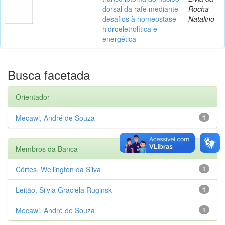
dorsal da rafe mediante
Rocha
desafios à homeostase
Natalino
hidroeletrolítica e
energética
Busca facetada
Orientador
Mecawi, André de Souza
1
Membros da Banca
Côrtes, Wellington da Silva
1
Leitão, Silvia Graciela Ruginsk
1
Mecawi, André de Souza
1