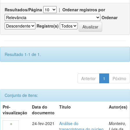
Resultados/Página
|
Ordenar registros por
Ordenar
Registro(s)
Resultado 1-1 de 1.
Anterior
1
Póximo
Conjunto de itens:
Pré-
Data do
Título
Autor(es)
visualização
documento
24-fev-2021
Análise do
Monteiro,
transcriptoma do núcleo
Lívia da