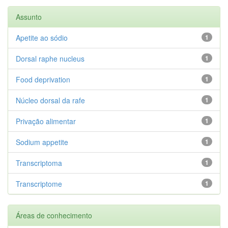
Assunto
Apetite ao sódio
1
Dorsal raphe nucleus
1
Food deprivation
1
Núcleo dorsal da rafe
1
Privação alimentar
1
Sodium appetite
1
Transcriptoma
1
Transcriptome
1
Áreas de conhecimento