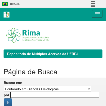
Skip
BRASIL
navigation
Simplifique!
Comunica BR
Participe
Acesso à informação
Legislação
Canais
Repositório de Múltiplos Acervos da UFRRJ
Página de Busca
Buscar em:
por