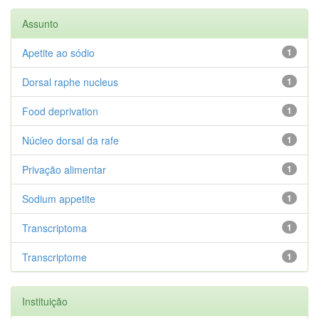
Assunto
Apetite ao sódio
1
Dorsal raphe nucleus
1
Food deprivation
1
Núcleo dorsal da rafe
1
Privação alimentar
1
Sodium appetite
1
Transcriptoma
1
Transcriptome
1
Instituição