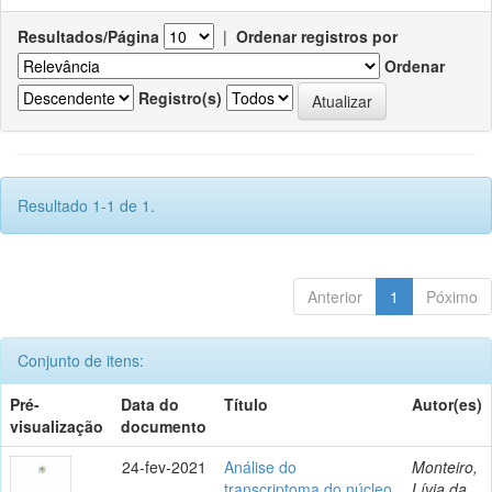
Resultados/Página
|
Ordenar registros por
Ordenar
Registro(s)
Resultado 1-1 de 1.
Anterior
1
Póximo
Conjunto de itens:
Pré-
Data do
Título
Autor(es)
visualização
documento
24-fev-2021
Análise do
Monteiro,
transcriptoma do núcleo
Lívia da