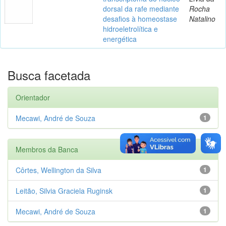
dorsal da rafe mediante
Rocha
desafios à homeostase
Natalino
hidroeletrolítica e
energética
Busca facetada
Orientador
Mecawi, André de Souza
1
Membros da Banca
Côrtes, Wellington da Silva
1
Leitão, Silvia Graciela Ruginsk
1
Mecawi, André de Souza
1