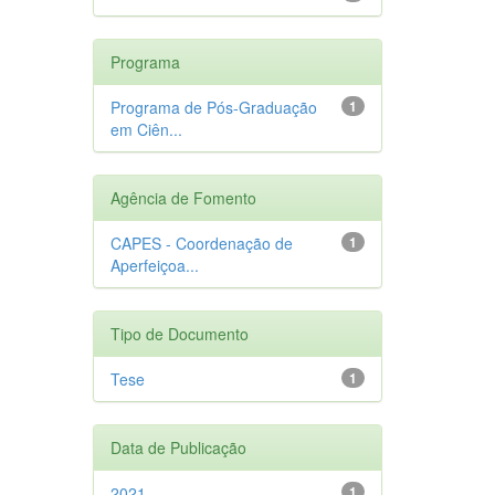
Programa
Programa de Pós-Graduação
1
em Ciên...
Agência de Fomento
CAPES - Coordenação de
1
Aperfeiçoa...
Tipo de Documento
Tese
1
Data de Publicação
2021
1