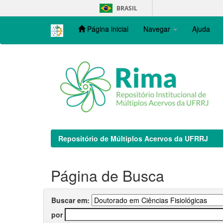
Skip
BRASIL
navigation
Página inicial
Navegar
Ajuda
Repositório de Múltiplos Acervos da UFRRJ
Página de Busca
Buscar em:
por