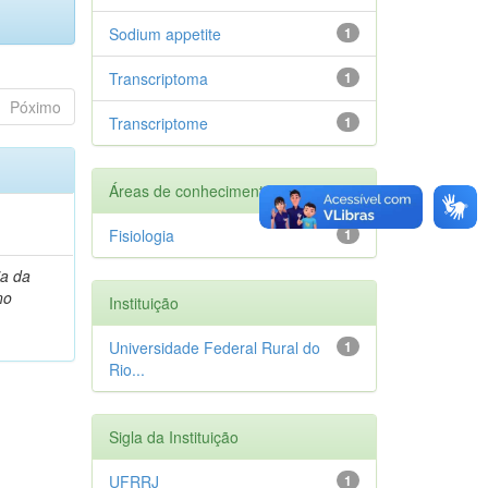
Sodium appetite
1
Transcriptoma
1
Póximo
Transcriptome
1
Áreas de conhecimento
Fisiologia
1
ia da
no
Instituição
Universidade Federal Rural do
1
Rio...
Sigla da Instituição
UFRRJ
1