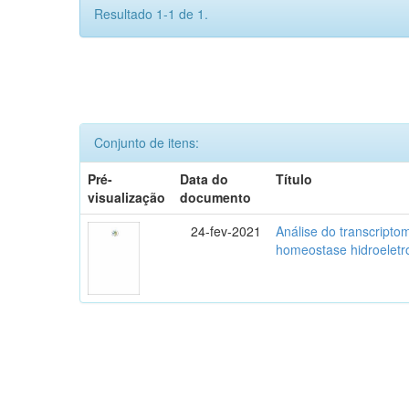
Resultado 1-1 de 1.
Conjunto de itens:
Pré-
Data do
Título
visualização
documento
24-fev-2021
Análise do transcripto
homeostase hidroeletro