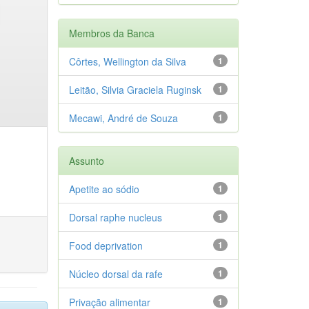
Membros da Banca
Côrtes, Wellington da Silva
1
Leitão, Silvia Graciela Ruginsk
1
Mecawi, André de Souza
1
Assunto
Apetite ao sódio
1
Dorsal raphe nucleus
1
Food deprivation
1
Núcleo dorsal da rafe
1
Privação alimentar
1