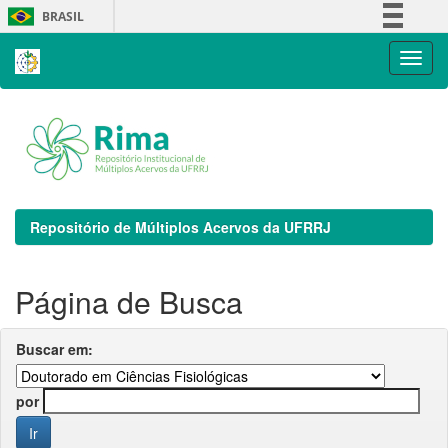
Skip
BRASIL
navigation
Simplifique!
Comunica BR
Participe
Acesso à informação
Legislação
Canais
Repositório de Múltiplos Acervos da UFRRJ
Página de Busca
Buscar em:
por