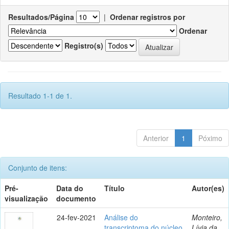
Resultados/Página
|
Ordenar registros por
Ordenar
Registro(s)
Resultado 1-1 de 1.
Anterior
1
Póximo
Conjunto de itens:
Pré-
Data do
Título
Autor(es)
visualização
documento
24-fev-2021
Análise do
Monteiro,
transcriptoma do núcleo
Lívia da