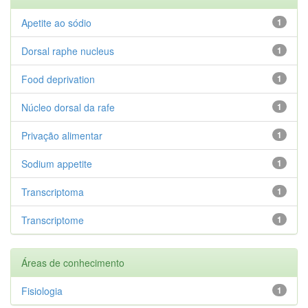
Apetite ao sódio
1
Dorsal raphe nucleus
1
Food deprivation
1
Núcleo dorsal da rafe
1
Privação alimentar
1
Sodium appetite
1
Transcriptoma
1
Transcriptome
1
Áreas de conhecimento
Fisiologia
1