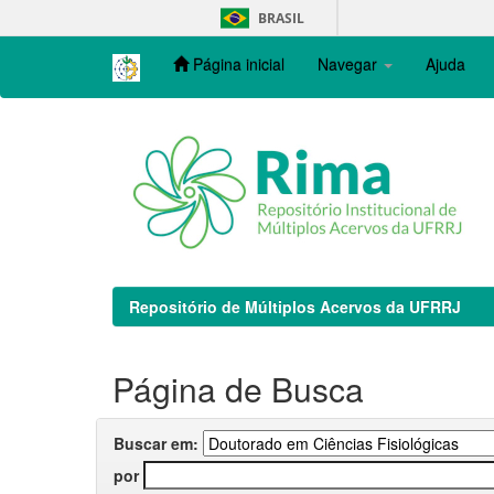
Skip
BRASIL
navigation
Página inicial
Navegar
Ajuda
Repositório de Múltiplos Acervos da UFRRJ
Página de Busca
Buscar em:
por