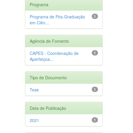
Programa
Programa de Pós-Graduação
1
em Ciên...
Agência de Fomento
CAPES - Coordenação de
1
Aperfeiçoa...
Tipo de Documento
Tese
1
Data de Publicação
2021
1