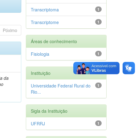
Transcriptoma
1
Transcriptome
1
Póximo
Áreas de conhecimento
Fisiologia
1
Instituição
ia da
no
Universidade Federal Rural do
1
Rio...
Sigla da Instituição
UFRRJ
1