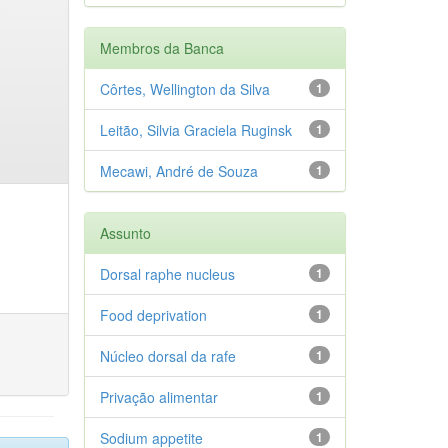
Membros da Banca
Côrtes, Wellington da Silva
1
Leitão, Silvia Graciela Ruginsk
1
Mecawi, André de Souza
1
Assunto
Dorsal raphe nucleus
1
Food deprivation
1
Núcleo dorsal da rafe
1
Privação alimentar
1
Sodium appetite
1