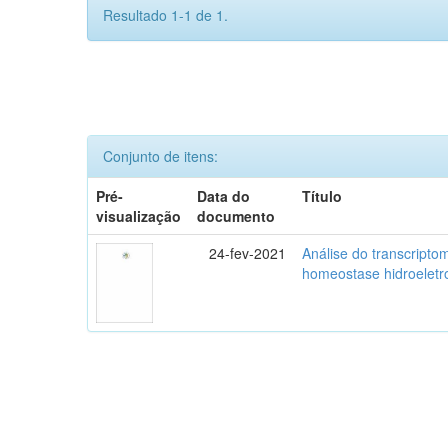
Resultado 1-1 de 1.
Conjunto de itens:
Pré-
Data do
Título
visualização
documento
24-fev-2021
Análise do transcripto
homeostase hidroeletro