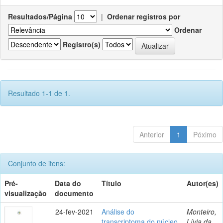
Resultados/Página
|
Ordenar registros por
Ordenar
Registro(s)
Resultado 1-1 de 1.
Anterior
1
Póximo
Conjunto de itens:
Pré-
Data do
Título
Autor(es)
visualização
documento
24-fev-2021
Análise do
Monteiro,
transcriptoma do núcleo
Lívia da