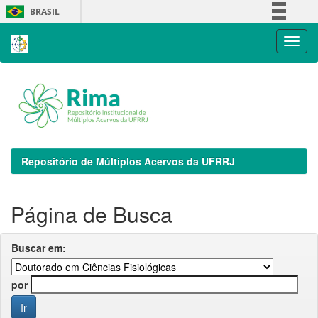
Skip
BRASIL
navigation
Simplifique!
Comunica BR
Participe
Acesso à informação
Legislação
Canais
Repositório de Múltiplos Acervos da UFRRJ
Página de Busca
Buscar em:
por