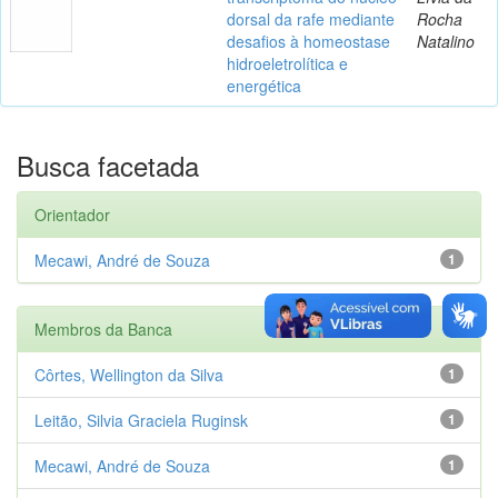
dorsal da rafe mediante
Rocha
desafios à homeostase
Natalino
hidroeletrolítica e
energética
Busca facetada
Orientador
Mecawi, André de Souza
1
Membros da Banca
Côrtes, Wellington da Silva
1
Leitão, Silvia Graciela Ruginsk
1
Mecawi, André de Souza
1