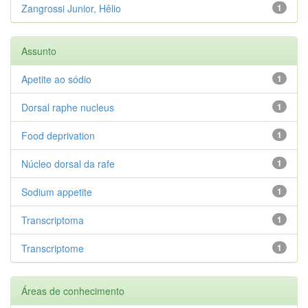
Zangrossi Junior, Hêlio
1
Assunto
Apetite ao sódio
1
Dorsal raphe nucleus
1
Food deprivation
1
Núcleo dorsal da rafe
1
Sodium appetite
1
Transcriptoma
1
Transcriptome
1
Áreas de conhecimento