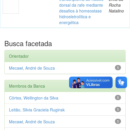
dorsal da rafe mediante
Rocha
desafios à homeostase
Natalino
hidroeletrolítica e
energética
Busca facetada
Orientador
Mecawi, André de Souza
1
Membros da Banca
Côrtes, Wellington da Silva
1
Leitão, Silvia Graciela Ruginsk
1
Mecawi, André de Souza
1