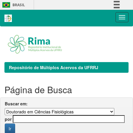
Skip
BRASIL
navigation
Simplifique!
Comunica BR
Participe
Acesso à informação
Legislação
Canais
Repositório de Múltiplos Acervos da UFRRJ
Página de Busca
Buscar em:
por