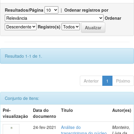
Resultados/Página
|
Ordenar registros por
Ordenar
Registro(s)
Resultado 1-1 de 1.
Anterior
1
Póximo
Conjunto de itens:
Pré-
Data do
Título
Autor(es)
visualização
documento
24-fev-2021
Análise do
Monteiro,
transcriptoma do núcleo
Lívia da