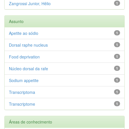
Zangrossi Junior, Hêlio
1
Assunto
Apetite ao sódio
1
Dorsal raphe nucleus
1
Food deprivation
1
Núcleo dorsal da rafe
1
Sodium appetite
1
Transcriptoma
1
Transcriptome
1
Áreas de conhecimento