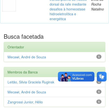
dorsal da rafe mediante
Rocha
desafios à homeostase
Natalino
hidroeletrolítica e
energética
Busca facetada
Orientador
Mecawi, André de Souza
1
Membros da Banca
Leitão, Silvia Graciela Ruginsk
1
Mecawi, André de Souza
1
Zangrossi Junior, Hêlio
1