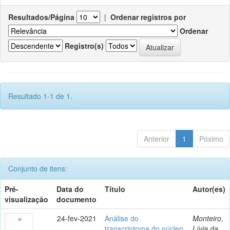
Resultados/Página
|
Ordenar registros por
Ordenar
Registro(s)
Resultado 1-1 de 1.
Anterior
1
Póximo
Conjunto de itens:
Pré-
Data do
Título
Autor(es)
visualização
documento
24-fev-2021
Análise do
Monteiro,
transcriptoma do núcleo
Lívia da