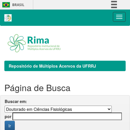
Skip
BRASIL
navigation
Simplifique!
Comunica BR
Participe
Acesso à informação
Legislação
Canais
Repositório de Múltiplos Acervos da UFRRJ
Página de Busca
Buscar em:
por