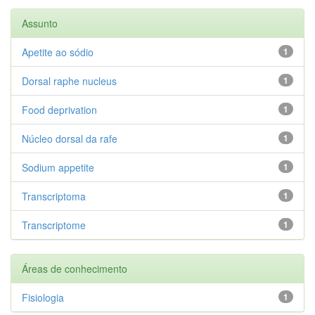
Assunto
Apetite ao sódio
1
Dorsal raphe nucleus
1
Food deprivation
1
Núcleo dorsal da rafe
1
Sodium appetite
1
Transcriptoma
1
Transcriptome
1
Áreas de conhecimento
Fisiologia
1