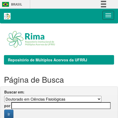
Skip
BRASIL
navigation
Simplifique!
Comunica BR
Participe
Acesso à informação
Legislação
Canais
Repositório de Múltiplos Acervos da UFRRJ
Página de Busca
Buscar em:
por