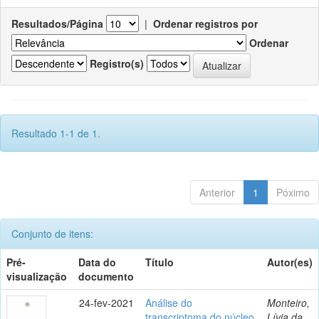
Resultados/Página
|
Ordenar registros por
Ordenar
Registro(s)
Resultado 1-1 de 1.
Anterior
1
Póximo
Conjunto de itens:
Pré-
Data do
Título
Autor(es)
visualização
documento
24-fev-2021
Análise do
Monteiro,
transcriptoma do núcleo
Lívia da