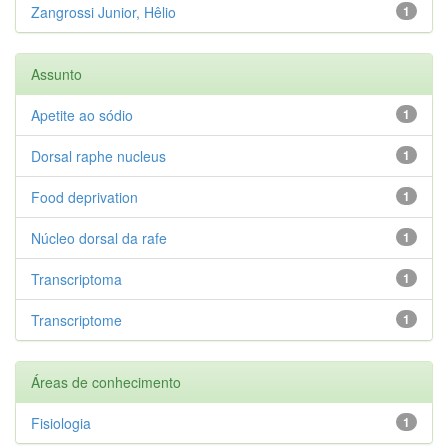
Zangrossi Junior, Hêlio
1
Assunto
Apetite ao sódio
1
Dorsal raphe nucleus
1
Food deprivation
1
Núcleo dorsal da rafe
1
Transcriptoma
1
Transcriptome
1
Áreas de conhecimento
Fisiologia
1