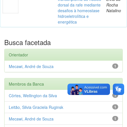
dorsal da rafe mediante
Rocha
desafios à homeostase
Natalino
hidroeletrolítica e
energética
Busca facetada
Orientador
Mecawi, André de Souza
1
Membros da Banca
Côrtes, Wellington da Silva
1
Leitão, Silvia Graciela Ruginsk
1
Mecawi, André de Souza
1