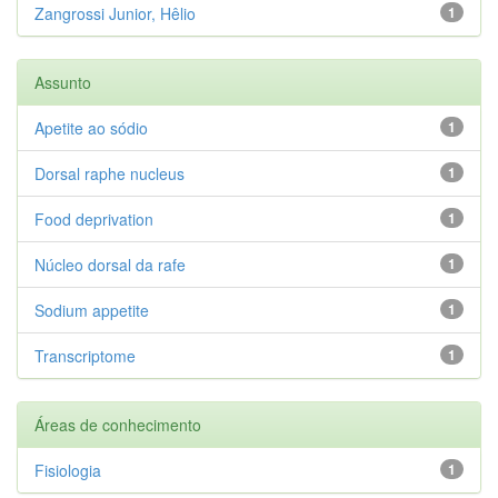
Zangrossi Junior, Hêlio
1
Assunto
Apetite ao sódio
1
Dorsal raphe nucleus
1
Food deprivation
1
Núcleo dorsal da rafe
1
Sodium appetite
1
Transcriptome
1
Áreas de conhecimento
Fisiologia
1