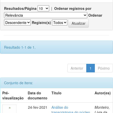
Resultados/Página
|
Ordenar registros por
Ordenar
Registro(s)
Resultado 1-1 de 1.
Anterior
1
Póximo
Conjunto de itens:
Pré-
Data do
Título
Autor(es)
visualização
documento
24-fev-2021
Análise do
Monteiro,
transcriptoma do núcleo
Lívia da