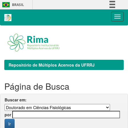
Skip
BRASIL
navigation
Simplifique!
Comunica BR
Participe
Acesso à informação
Legislação
Canais
Repositório de Múltiplos Acervos da UFRRJ
Página de Busca
Buscar em:
por