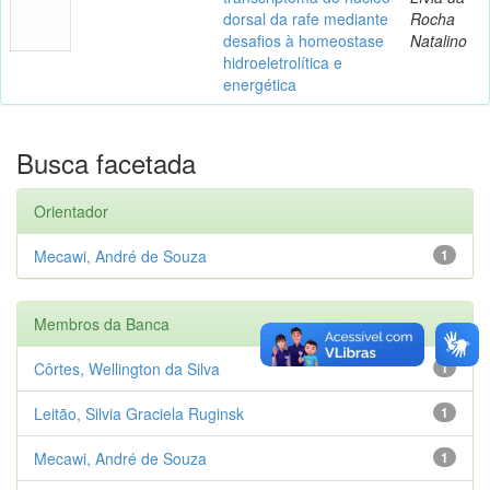
dorsal da rafe mediante
Rocha
desafios à homeostase
Natalino
hidroeletrolítica e
energética
Busca facetada
Orientador
Mecawi, André de Souza
1
Membros da Banca
Côrtes, Wellington da Silva
1
Leitão, Silvia Graciela Ruginsk
1
Mecawi, André de Souza
1