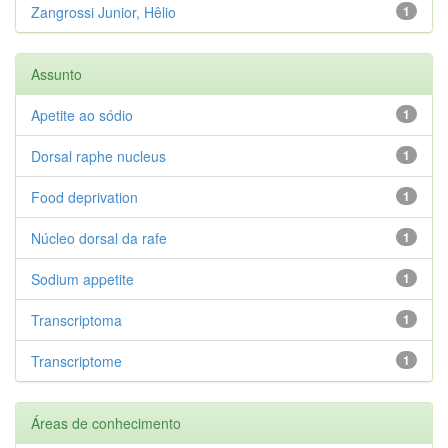
Zangrossi Junior, Hêlio
1
Assunto
Apetite ao sódio
1
Dorsal raphe nucleus
1
Food deprivation
1
Núcleo dorsal da rafe
1
Sodium appetite
1
Transcriptoma
1
Transcriptome
1
Áreas de conhecimento