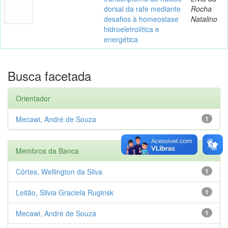
dorsal da rafe mediante
Rocha
desafios à homeostase
Natalino
hidroeletrolítica e
energética
Busca facetada
Orientador
Mecawi, André de Souza
1
Membros da Banca
Côrtes, Wellington da Silva
1
Leitão, Silvia Graciela Ruginsk
1
Mecawi, André de Souza
1