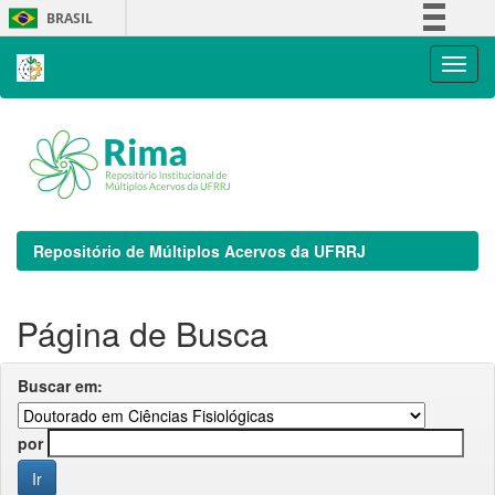
Skip
BRASIL
navigation
Simplifique!
Comunica BR
Participe
Acesso à informação
Legislação
Canais
Repositório de Múltiplos Acervos da UFRRJ
Página de Busca
Buscar em:
por