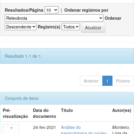
Resultados/Página
|
Ordenar registros por
Ordenar
Registro(s)
Resultado 1-1 de 1.
Anterior
1
Póximo
Conjunto de itens:
Pré-
Data do
Título
Autor(es)
visualização
documento
24-fev-2021
Análise do
Monteiro,
transcriptoma do núcleo
Lívia da