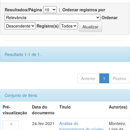
Resultados/Página
|
Ordenar registros por
Ordenar
Registro(s)
Resultado 1-1 de 1.
Anterior
1
Póximo
Conjunto de itens:
Pré-
Data do
Título
Autor(es)
visualização
documento
24-fev-2021
Análise do
Monteiro,
transcriptoma do núcleo
Lívia da