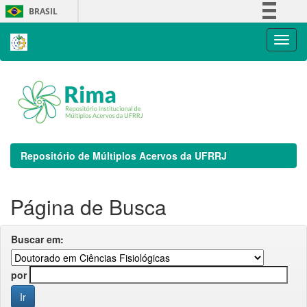
Skip
BRASIL
navigation
Simplifique!
Comunica BR
Participe
Acesso à informação
Legislação
Canais
Repositório de Múltiplos Acervos da UFRRJ
Página de Busca
Buscar em:
por