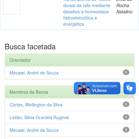
dorsal da rafe mediante
Rocha
desafios à homeostase
Natalino
hidroeletrolítica e
energética
Busca facetada
Orientador
Mecawi, André de Souza
1
Membros da Banca
Côrtes, Wellington da Silva
1
Leitão, Silvia Graciela Ruginsk
1
Mecawi, André de Souza
1