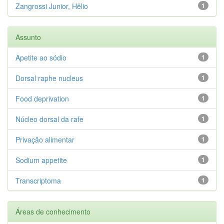
Zangrossi Junior, Hêlio
1
Assunto
Apetite ao sódio
1
Dorsal raphe nucleus
1
Food deprivation
1
Núcleo dorsal da rafe
1
Privação alimentar
1
Sodium appetite
1
Transcriptoma
1
Áreas de conhecimento