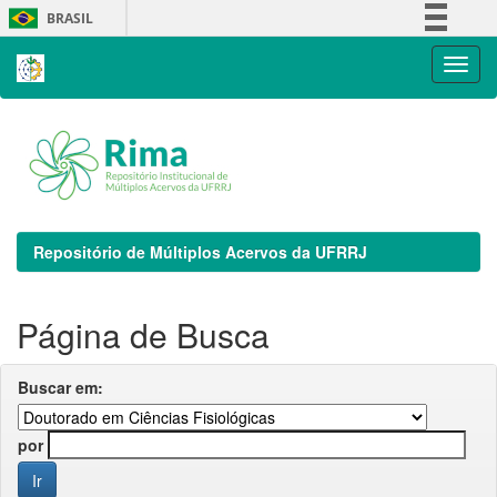
Skip
BRASIL
navigation
Simplifique!
Comunica BR
Participe
Acesso à informação
Legislação
Canais
Repositório de Múltiplos Acervos da UFRRJ
Página de Busca
Buscar em:
por