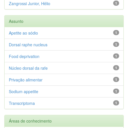
Zangrossi Junior, Hêlio
1
Assunto
Apetite ao sódio
1
Dorsal raphe nucleus
1
Food deprivation
1
Núcleo dorsal da rafe
1
Privação alimentar
1
Sodium appetite
1
Transcriptoma
1
Áreas de conhecimento