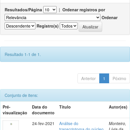
Resultados/Página
|
Ordenar registros por
Ordenar
Registro(s)
Resultado 1-1 de 1.
Anterior
1
Póximo
Conjunto de itens:
Pré-
Data do
Título
Autor(es)
visualização
documento
24-fev-2021
Análise do
Monteiro,
transcriptoma do núcleo
Lívia da