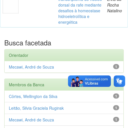
dorsal da rafe mediante
Rocha
desafios à homeostase
Natalino
hidroeletrolítica e
energética
Busca facetada
Orientador
Mecawi, André de Souza
1
Membros da Banca
Côrtes, Wellington da Silva
1
Leitão, Silvia Graciela Ruginsk
1
Mecawi, André de Souza
1