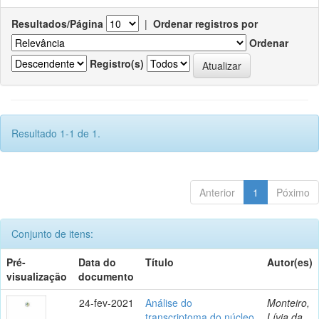
Resultados/Página
|
Ordenar registros por
Ordenar
Registro(s)
Resultado 1-1 de 1.
Anterior
1
Póximo
Conjunto de itens:
Pré-
Data do
Título
Autor(es)
visualização
documento
24-fev-2021
Análise do
Monteiro,
transcriptoma do núcleo
Lívia da