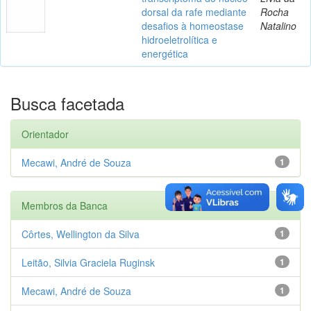
dorsal da rafe mediante
Rocha
desafios à homeostase
Natalino
hidroeletrolítica e
energética
Busca facetada
Orientador
Mecawi, André de Souza
1
Membros da Banca
Côrtes, Wellington da Silva
1
Leitão, Silvia Graciela Ruginsk
1
Mecawi, André de Souza
1