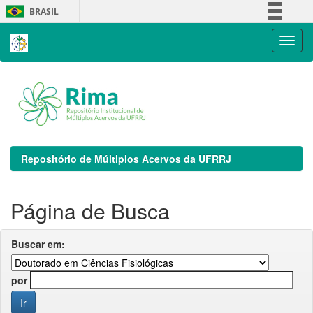
Skip
BRASIL
navigation
Simplifique!
Comunica BR
Participe
Acesso à informação
Legislação
Canais
Repositório de Múltiplos Acervos da UFRRJ
Página de Busca
Buscar em:
por