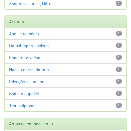
Zangrossi Junior, Hêlio
1
Assunto
Apetite ao sódio
1
Dorsal raphe nucleus
1
Food deprivation
1
Núcleo dorsal da rafe
1
Privação alimentar
1
Sodium appetite
1
Transcriptoma
1
Áreas de conhecimento