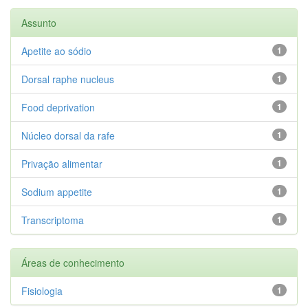
Assunto
Apetite ao sódio
1
Dorsal raphe nucleus
1
Food deprivation
1
Núcleo dorsal da rafe
1
Privação alimentar
1
Sodium appetite
1
Transcriptoma
1
Áreas de conhecimento
Fisiologia
1