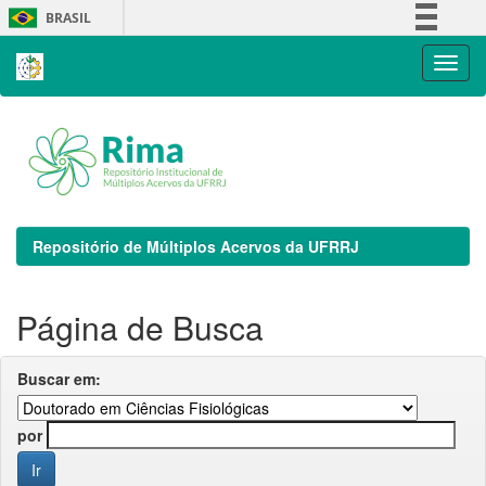
Skip
BRASIL
navigation
Simplifique!
Comunica BR
Participe
Acesso à informação
Legislação
Canais
Repositório de Múltiplos Acervos da UFRRJ
Página de Busca
Buscar em:
por