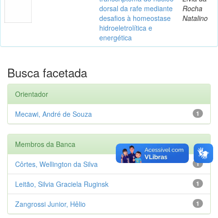
dorsal da rafe mediante
Rocha
desafios à homeostase
Natalino
hidroeletrolítica e
energética
Busca facetada
Orientador
Mecawi, André de Souza
1
Membros da Banca
Côrtes, Wellington da Silva
1
Leitão, Silvia Graciela Ruginsk
1
Zangrossi Junior, Hêlio
1