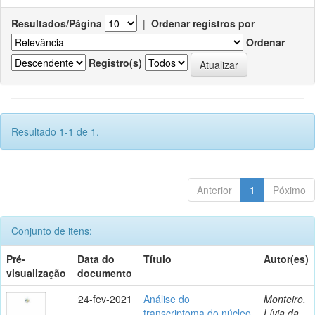
Resultados/Página
|
Ordenar registros por
Ordenar
Registro(s)
Resultado 1-1 de 1.
Anterior
1
Póximo
Conjunto de itens:
Pré-
Data do
Título
Autor(es)
visualização
documento
24-fev-2021
Análise do
Monteiro,
transcriptoma do núcleo
Lívia da