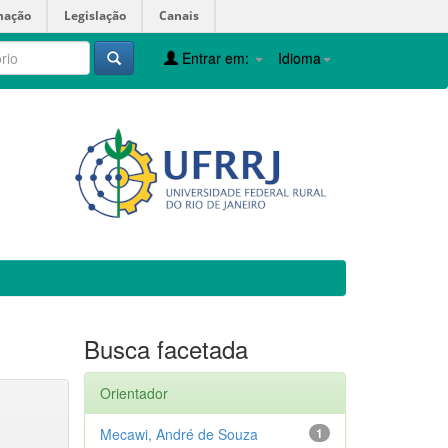
mação
Legislação
Canais
Entrar em:
Idioma
Busca facetada
Orientador
Mecawi, André de Souza
1