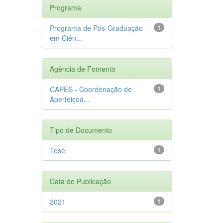
Programa
Programa de Pós-Graduação
1
em Ciên...
Agência de Fomento
CAPES - Coordenação de
1
Aperfeiçoa...
Tipo de Documento
Tese
1
Data de Publicação
2021
1