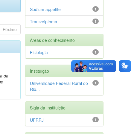
Sodium appetite
1
Transcriptoma
1
Póximo
Áreas de conhecimento
Fisiologia
1
Instituição
ia da
no
Universidade Federal Rural do
1
Rio...
Sigla da Instituição
UFRRJ
1