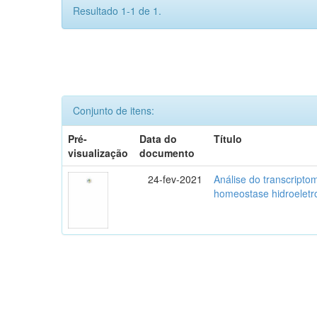
Resultado 1-1 de 1.
Conjunto de itens:
Pré-
Data do
Título
visualização
documento
24-fev-2021
Análise do transcripto
homeostase hidroeletro