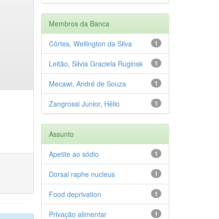
Membros da Banca
Côrtes, Wellington da Silva
1
Leitão, Silvia Graciela Ruginsk
1
Mecawi, André de Souza
1
Zangrossi Junior, Hêlio
1
Assunto
Apetite ao sódio
1
Dorsal raphe nucleus
1
Food deprivation
1
Privação alimentar
1