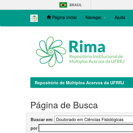
Skip
BRASIL
navigation
Página inicial
Navegar
Ajuda
Repositório de Múltiplos Acervos da UFRRJ
Página de Busca
Buscar em:
por