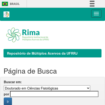
Skip
BRASIL
navigation
Simplifique!
Comunica BR
Participe
Acesso à informação
Legislação
Canais
Repositório de Múltiplos Acervos da UFRRJ
Página de Busca
Buscar em:
por