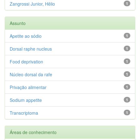
Zangrossi Junior, Hêlio
1
Assunto
Apetite ao sódio
1
Dorsal raphe nucleus
1
Food deprivation
1
Núcleo dorsal da rafe
1
Privação alimentar
1
Sodium appetite
1
Transcriptoma
1
Áreas de conhecimento