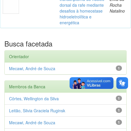
dorsal da rafe mediante
Rocha
desafios à homeostase
Natalino
hidroeletrolítica e
energética
Busca facetada
Orientador
Mecawi, André de Souza
1
Membros da Banca
Côrtes, Wellington da Silva
1
Leitão, Silvia Graciela Ruginsk
1
Mecawi, André de Souza
1