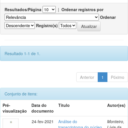
Resultados/Página
|
Ordenar registros por
Ordenar
Registro(s)
Resultado 1-1 de 1.
Anterior
1
Póximo
Conjunto de itens:
Pré-
Data do
Título
Autor(es)
visualização
documento
24-fev-2021
Análise do
Monteiro,
transcriptoma do núcleo
Lívia da