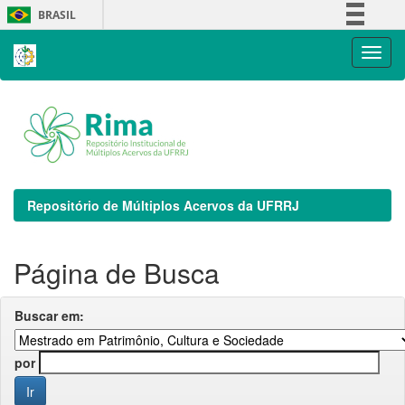
Skip
BRASIL
navigation
Simplifique!
Comunica BR
Participe
Acesso à informação
Legislação
Canais
Repositório de Múltiplos Acervos da UFRRJ
Página de Busca
Buscar em:
por