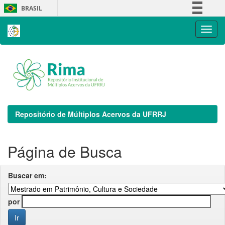
Skip
BRASIL
navigation
Simplifique!
Comunica BR
Participe
Acesso à informação
Legislação
Canais
Repositório de Múltiplos Acervos da UFRRJ
Página de Busca
Buscar em:
por