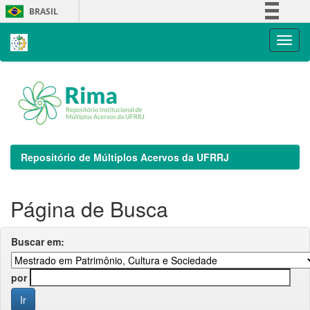
Skip
BRASIL
navigation
Simplifique!
Comunica BR
Participe
Acesso à informação
Legislação
Canais
Repositório de Múltiplos Acervos da UFRRJ
Página de Busca
Buscar em:
por