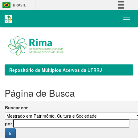
Skip
BRASIL
navigation
Simplifique!
Comunica BR
Participe
Acesso à informação
Legislação
Canais
Repositório de Múltiplos Acervos da UFRRJ
Página de Busca
Buscar em:
por