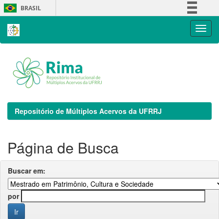
Skip
BRASIL
navigation
Simplifique!
Comunica BR
Participe
Acesso à informação
Legislação
Canais
Repositório de Múltiplos Acervos da UFRRJ
Página de Busca
Buscar em:
por