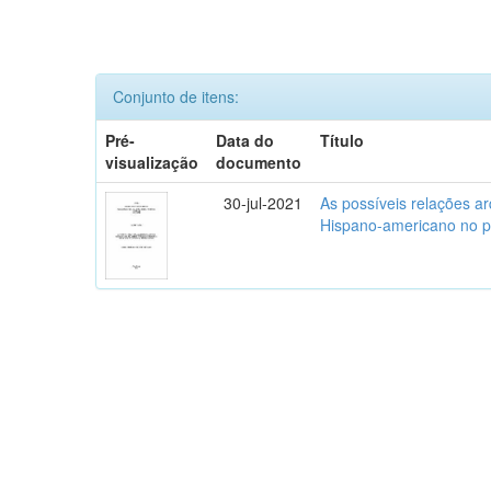
Conjunto de itens:
Pré-
Data do
Título
visualização
documento
30-jul-2021
As possíveis relações ar
Hispano-americano no pe