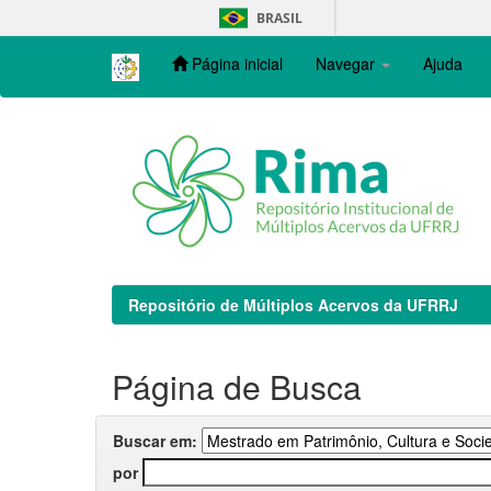
Skip
BRASIL
navigation
Página inicial
Navegar
Ajuda
Repositório de Múltiplos Acervos da UFRRJ
Página de Busca
Buscar em:
por