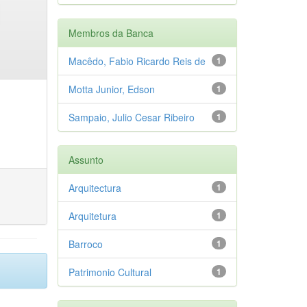
Membros da Banca
Macêdo, Fabio Ricardo Reis de
1
Motta Junior, Edson
1
Sampaio, Julio Cesar Ribeiro
1
Assunto
Arquitectura
1
Arquitetura
1
Barroco
1
Patrimonio Cultural
1