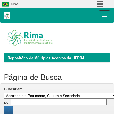
Skip
BRASIL
navigation
Simplifique!
Comunica BR
Participe
Acesso à informação
Legislação
Canais
Repositório de Múltiplos Acervos da UFRRJ
Página de Busca
Buscar em:
por