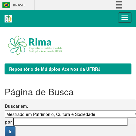
Skip
BRASIL
navigation
Simplifique!
Comunica BR
Participe
Acesso à informação
Legislação
Canais
Repositório de Múltiplos Acervos da UFRRJ
Página de Busca
Buscar em:
por