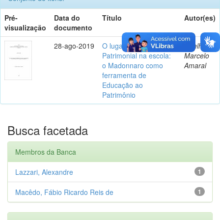
Pré-
Data do
Título
Autor(es)
visualização
documento
28-ago-2019
O lugar da Educação
Coelho,
Patrimonial na escola:
Marcelo
o Madonnaro como
Amaral
ferramenta de
Educação ao
Patrimônio
Busca facetada
Membros da Banca
Lazzari, Alexandre
1
Macêdo, Fábio Ricardo Reis de
1