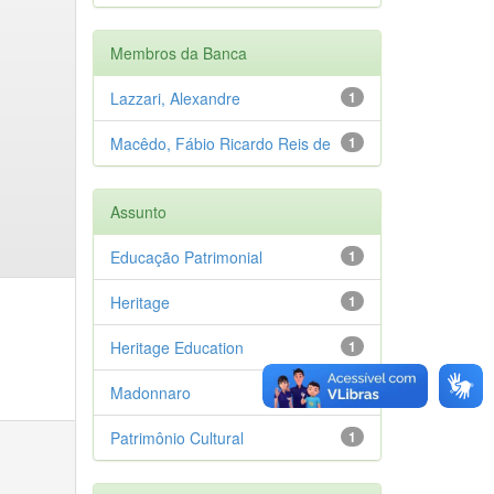
Membros da Banca
Lazzari, Alexandre
1
Macêdo, Fábio Ricardo Reis de
1
Assunto
Educação Patrimonial
1
Heritage
1
Heritage Education
1
Madonnaro
1
Patrimônio Cultural
1