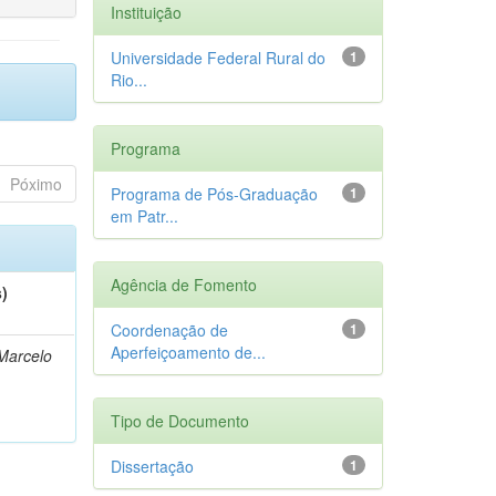
Instituição
Universidade Federal Rural do
1
Rio...
Programa
Póximo
Programa de Pós-Graduação
1
em Patr...
Agência de Fomento
s)
Coordenação de
1
Aperfeiçoamento de...
Marcelo
Tipo de Documento
Dissertação
1