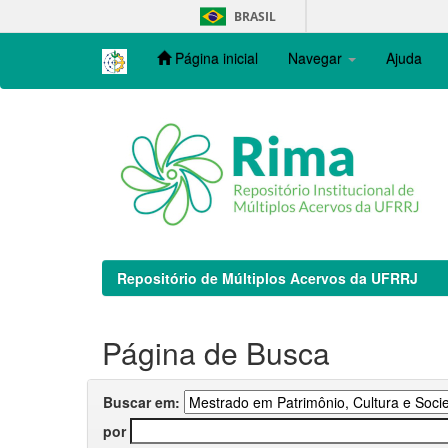
Skip
BRASIL
navigation
Página inicial
Navegar
Ajuda
Repositório de Múltiplos Acervos da UFRRJ
Página de Busca
Buscar em:
por