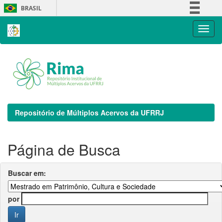
Skip
BRASIL
navigation
Simplifique!
Comunica BR
Participe
Acesso à informação
Legislação
Canais
Repositório de Múltiplos Acervos da UFRRJ
Página de Busca
Buscar em:
por