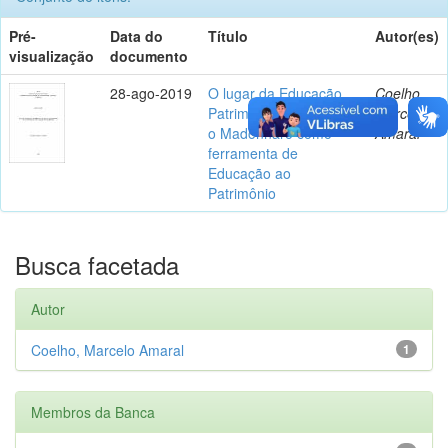
Pré-
Data do
Título
Autor(es)
visualização
documento
28-ago-2019
O lugar da Educação
Coelho,
Patrimonial na escola:
Marcelo
o Madonnaro como
Amaral
ferramenta de
Educação ao
Patrimônio
Busca facetada
Autor
Coelho, Marcelo Amaral
1
Membros da Banca