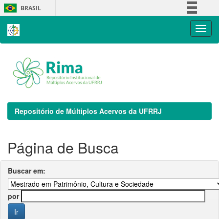
Skip
BRASIL
navigation
Simplifique!
Comunica BR
Participe
Acesso à informação
Legislação
Canais
Repositório de Múltiplos Acervos da UFRRJ
Página de Busca
Buscar em:
por